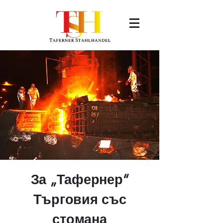
За „Тафернер“
Търговия със
стомана