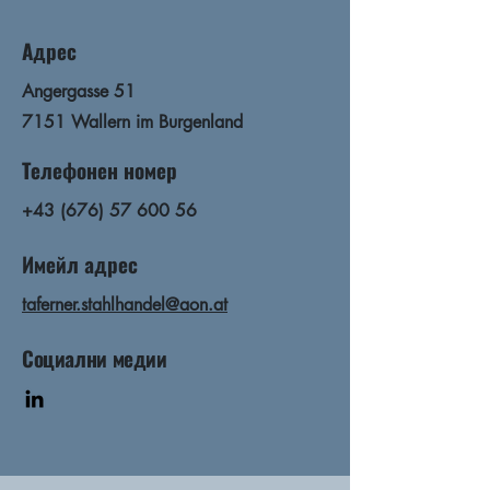
Адрес
Angergasse 51
7151 Wallern im Burgenland
Телефонен номер
+43 (676) 57 600 56
​Имейл адрес
taferner.stahlhandel@aon.at
Социални медии