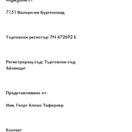
7151 Валерн им Бургенланд
Търговски регистър: FN 472692 k
Регистриращ съд: Търговски съд
Айзенщат
Представлявано от:
Инж. Георг Алоис Тафернер
Контакт