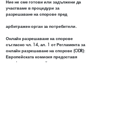
Ние не сме готови или задължени да
участваме в процедури за
разрешаване на спорове пред
арбитражен орган за потребители.
Онлайн разрешаване на спорове
съгласно чл. 14, ал. 1 от Регламента за
онлайн разрешаване на спорове (ODR):
Европейската комисия предоставя
платформа за онлайн разрешаване на
спорове (OS), която можете да
намерите на адрес
https://ec.europa.eu/consumers/odr/.
Освен това нашата фирма не участва в
процедури за разрешаване на
потребителски спорове.
Моля, обърнете внимание и на нашата
декларация за защита на личните
данни.