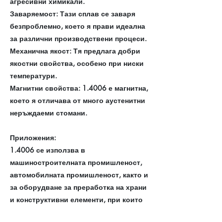
агресивни химикали.
Заваряемост: Тази сплав се заваря
безпроблемно, което я прави идеална
за различни производствени процеси.
Механична якост: Тя предлага добри
якостни свойства, особено при ниски
температури.
Магнитни свойства: 1.4006 е магнитна,
което я отличава от много аустенитни
неръждаеми стомани.
Приложения:
1.4006 се използва в
машиностроителната промишленост,
автомобилната промишленост, както и
за оборудване за преработка на храни
и конструктивни елементи, при които
се изискват устойчивост на корозия и