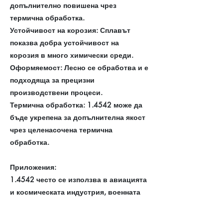
допълнително повишена чрез
термична обработка.
Устойчивост на корозия: Сплавът
показва добра устойчивост на
корозия в много химически среди.
Оформяемост: Лесно се обработва и е
подходяща за прецизни
производствени процеси.
Термична обработка: 1.4542 може да
бъде укрепена за допълнителна якост
чрез целенасочена термична
обработка.
Приложения:
1.4542 често се използва в авиацията
и космическата индустрия, военната
техника, машиностроенето и
автомобилната индустрия за