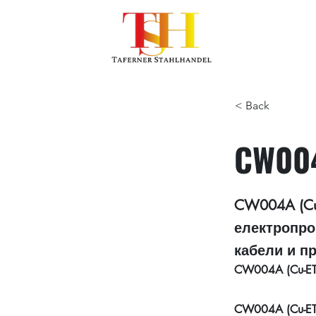
< Back
CW004
CW004A (Cu
електропро
кабели и п
CW004A (Cu-ET
CW004A (Cu-ETP