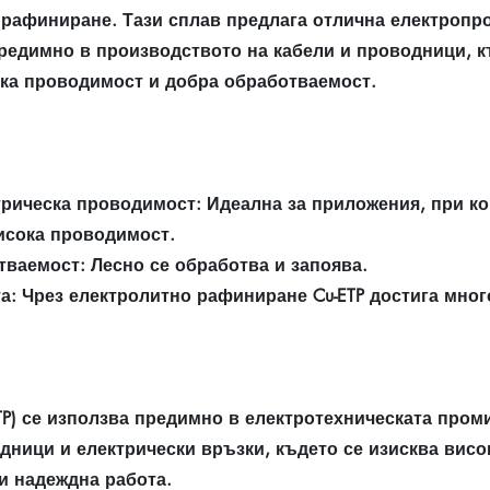
 рафиниране. Тази сплав предлага отлична електропр
редимно в производството на кабели и проводници, к
ока проводимост и добра обработваемост.
рическа проводимост: Идеална за приложения, при ко
исока проводимост.
ваемост: Лесно се обработва и запоява.
а: Чрез електролитно рафиниране Cu-ETP достига мног
P) се използва предимно в електротехническата пром
дници и електрически връзки, където се изисква висо
и надеждна работа.