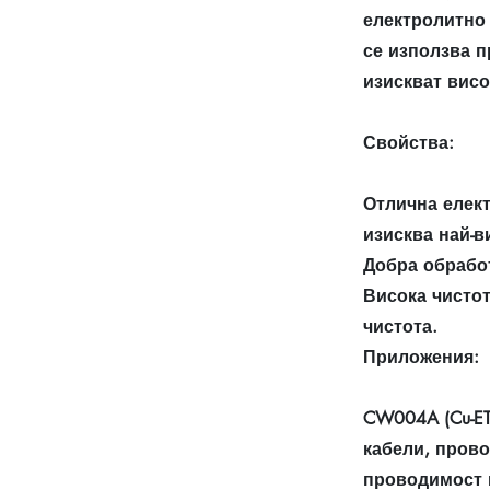
електролитно
се използва п
изискват вис
Свойства:
Отлична елект
изисква най-в
Добра обработ
Висока чистот
чистота.
Приложения:
CW004A (Cu-ET
кабели, прово
проводимост 