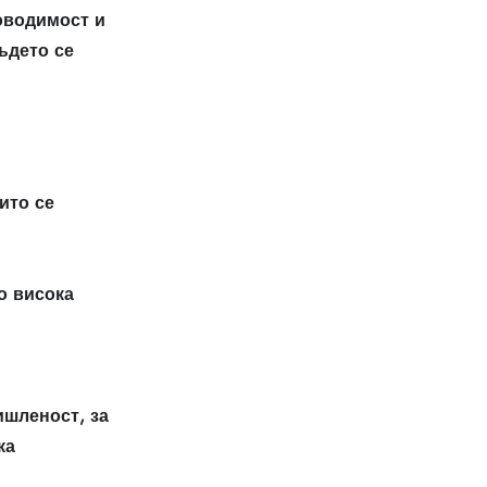
оводимост и
ъдето се
ито се
о висока
ишленост, за
ка