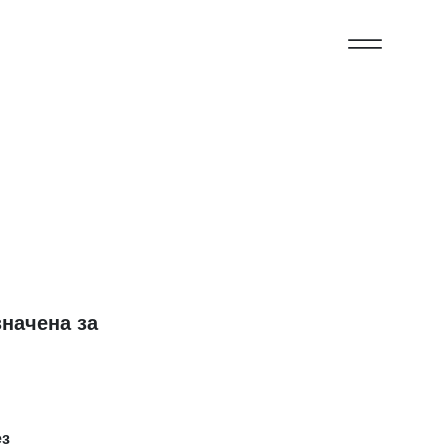
начена за
ез