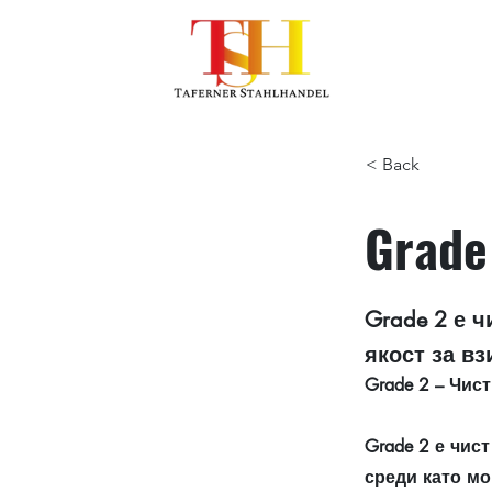
< Back
Grade
Grade 2 е ч
якост за в
Grade 2 – Чис
Grade 2 е чис
среди като мо