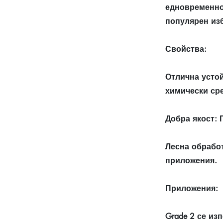
едновременно 
популярен из
Свойства:
Отлична устой
химически ср
Добра якост: 
Лесна обрабо
приложения.
Приложения:
Grade 2 се из