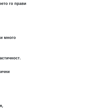
оето го прави
 и много
астичност.
лични
я,