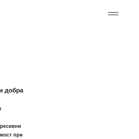
 и добра
т
гресивни
якост при