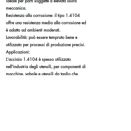
ideale per parti soggette a elevata usura
meccanica.
Resistenza alla corrosione: il tipo 1.4104
offre una resistenza media alla corrosione ed
è adatto ad ambienti moderati.
Lavorabilità: può essere temprato bene e
utilizzato per processi di produzione precisi.
Applicazioni:
L'acciaio 1.4104 è spesso utilizzato
nell'industria degli utensili, per componenti di
macchine, valvole e utensili da taglio che
richiedono elevata resistenza e resistenza
all'abrasione con requisiti moderati di
corrosione.
Previous
Next