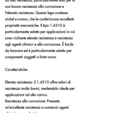
ad alta resistenza, particolarmente noto per la
sua buona resistenza alla corrosione e
l'elevata resistenza. Questa lega contiene
nichel e cromo, che le conferiscono eccellenti
proprietà meccaniche. Il tipo 1.4310 è
particolarmente adatto per applicazioni in cui
sono richieste elevata resistenza e resistenza
agli agenti chimici e alla corrosione. È facile
da lavorare ed è particolarmente adatto per
componenti soggetti a forte usura.
Caratteristiche:
Elevata resistenza: il 1.4310 offre valori di
resistenza molto buoni, rendendolo ideale per
applicazioni ad alto carico.
Resistenza alla corrosione: Presenta
un'eccellente resistenza a numerosi agenti