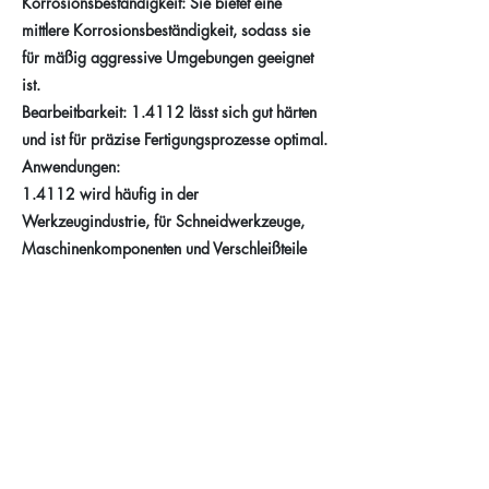
Korrosionsbeständigkeit: Sie bietet eine
mittlere Korrosionsbeständigkeit, sodass sie
für mäßig aggressive Umgebungen geeignet
ist.
Bearbeitbarkeit: 1.4112 lässt sich gut härten
und ist für präzise Fertigungsprozesse optimal.
Anwendungen:
1.4112 wird häufig in der
Werkzeugindustrie, für Schneidwerkzeuge,
Maschinenkomponenten und Verschleißteile
eingesetzt, die hohe Festigkeit und
Abriebfestigkeit bei moderaten
Korrosionsanforderungen benötigen.
Previous
Next
Taferner Stahlhandel e.U.