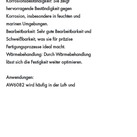
Korrosionsbeständigkeit: Sie zeigt
hervorragende Beständigkeit gegen
Korrosion, insbesondere in feuchten und
marinen Umgebungen.
Bearbeitbarkeit: Sehr gute Bearbeitbarkeit und
Schweißbarkeit, was sie für präzise
Fertigungsprozesse ideal macht.
Wärmebehandlung: Durch Wärmebehandlung
lässt sich die Festigkeit weiter optimieren.
Anwendungen:
AW6082 wird häufig in der Luft- und
Raumfahrt, im Maschinenbau, für
Fahrzeugkomponenten sowie in der
Bauindustrie eingesetzt, wo hohe Festigkeit
und Widerstandsfähigkeit gefragt sind.
Previous
Next