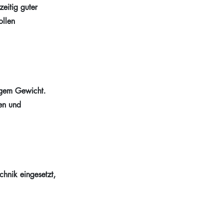
eitig guter
ollen
ingem Gewicht.
en und
chnik eingesetzt,